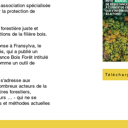
association spécialisée
r la protection de
forestière juste et
ons de la filière bois.
onse à Fransylva, le
és, qui a publié un
ance Bois Forêt intitulé
comme un outil de
Téléchar
 s'adresse aux
nombreux acteurs de la
aires forestiers,
urs … - qui ne se
s et méthodes actuelles