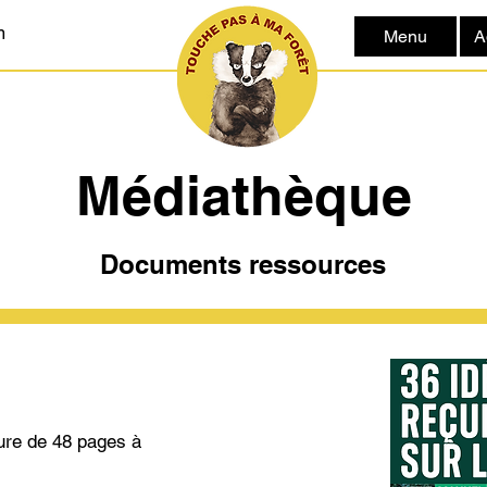
m
Menu
A
Médiathèque
Documents ressources
hure de 48 pages à