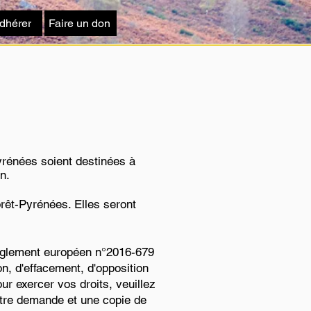
dhérer
Faire un don
yrénées soient destinées à
n.
êt-Pyrénées. Elles seront
 règlement européen n°2016-679
on, d'effacement, d'opposition
our exercer vos droits, veuillez
votre demande et une copie de